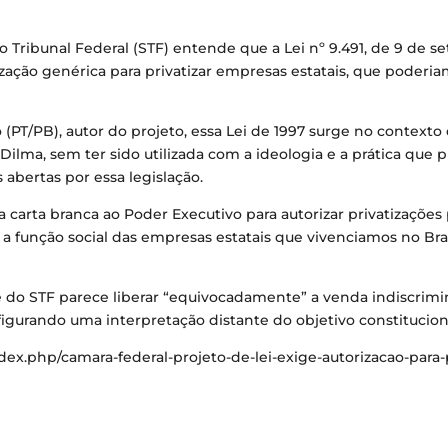
o Tribunal Federal (STF) entende que a Lei nº 9.491, de 9 de 
ização genérica para privatizar empresas estatais, que poder
(PT/PB), autor do projeto, essa Lei de 1997 surge no context
lma, sem ter sido utilizada com a ideologia e a prática que 
s abertas por essa legislação.
carta branca ao Poder Executivo para autorizar privatizações p
 a função social das empresas estatais que vivenciamos no Bra
o STF parece liberar “equivocadamente” a venda indiscrimina
figurando uma interpretação distante do objetivo constitucional
dex.php/camara-federal-projeto-de-lei-exige-autorizacao-para-