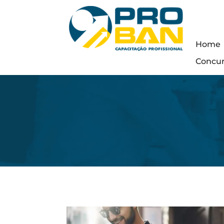
Home
Concu