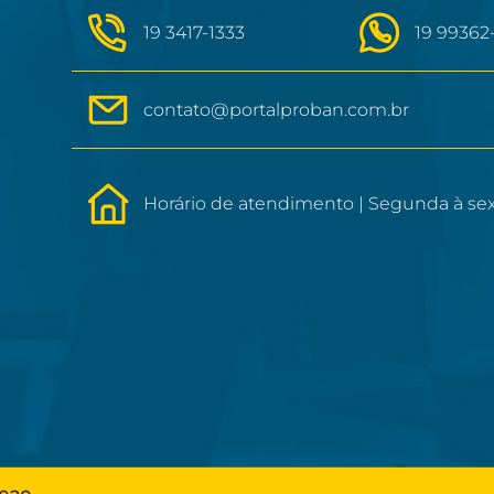
19 3417-1333
19 99362
contato@portalproban.com.br
Horário de atendimento | Segunda à sext