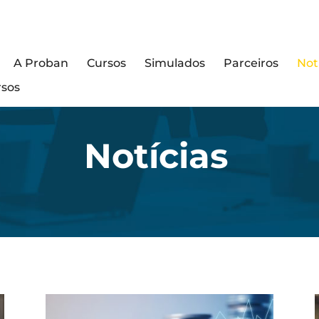
A Proban
Cursos
Simulados
Parceiros
Not
rsos
Notícias