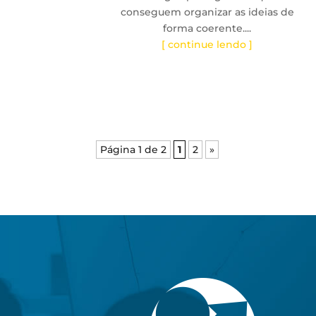
conseguem organizar as ideias de
forma coerente....
[ continue lendo ]
Página 1 de 2
1
2
»